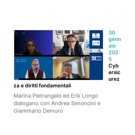
30
genn
aio
202
5
Cyb
ersic
urez
za e diritti fondamentali
Marina Pietrangelo ed Erik Longo
dialogano con Andrea Simoncini e
Giammario Demuro