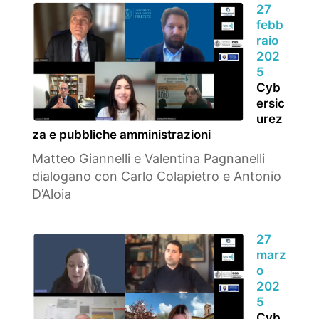
27
febb
raio
202
5
Cyb
ersic
urez
za e pubbliche amministrazioni
Matteo Giannelli e Valentina Pagnanelli
dialogano con Carlo Colapietro e Antonio
D’Aloia
27
marz
o
202
5
Cyb