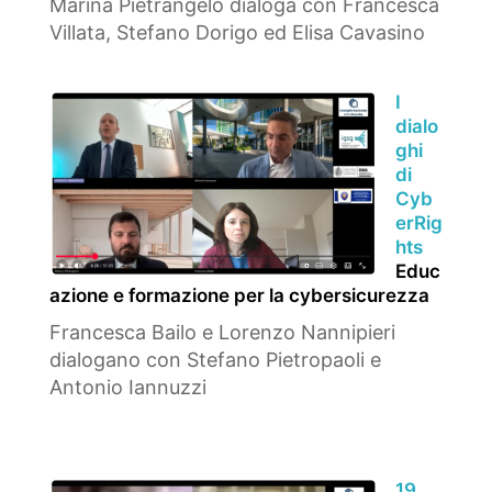
Marina Pietrangelo dialoga con Francesca
Villata, Stefano Dorigo ed Elisa Cavasino
I
dialo
ghi
di
Cyb
erRig
hts
Educ
azione e formazione per la cybersicurezza
Francesca Bailo e Lorenzo Nannipieri
dialogano con Stefano Pietropaoli e
Antonio Iannuzzi
19