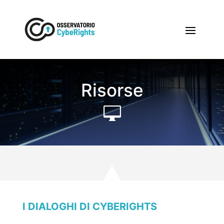
Risorse

I DIALOGHI DI CYBERIGHTS