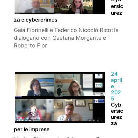
ersic
urez
za e cybercrimes
Gaia Fiorinelli e Federico Niccolò Ricotta
dialogano con Gaetana Morgante e
Roberto Flor
24
april
e
202
5
Cyb
ersic
urez
za
per le imprese